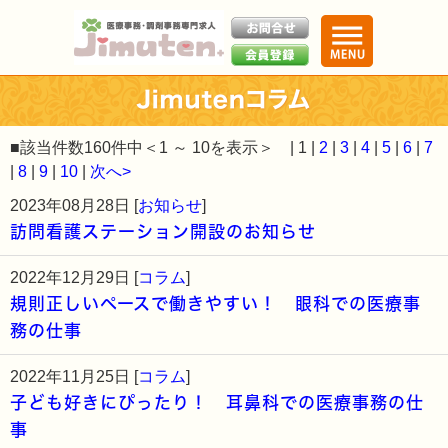
■該当件数160件中＜1 ～ 10を表示＞ | 1 |
2
|
3
|
4
|
5
|
6
|
7
|
8
|
9
|
10
|
次へ>
2023年08月28日 [
お知らせ
]
訪問看護ステーション開設のお知らせ
2022年12月29日 [
コラム
]
規則正しいペースで働きやすい！ 眼科での医療事
務の仕事
2022年11月25日 [
コラム
]
子ども好きにぴったり！ 耳鼻科での医療事務の仕
事